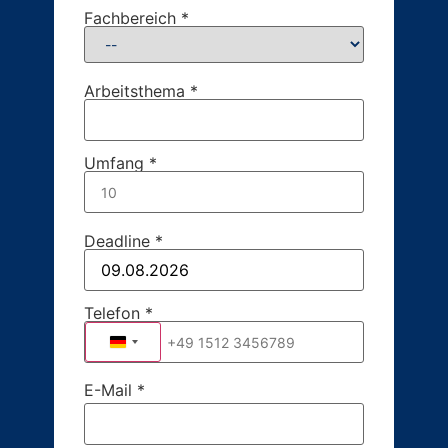
Fachbereich *
Arbeitsthema *
Umfang *
Deadline *
Telefon *
Germany +49
E-Mail *