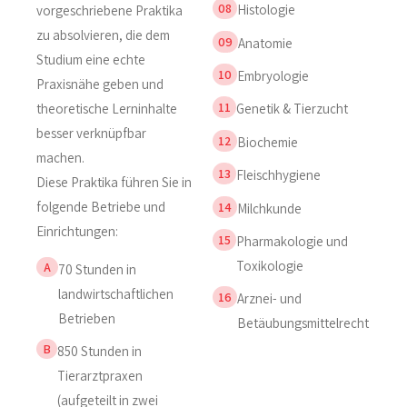
08
Histologie
vorgeschriebene Praktika
zu absolvieren, die dem
09
Anatomie
Studium eine echte
10
Embryologie
Praxisnähe geben und
11
theoretische Lerninhalte
Genetik & Tierzucht
besser verknüpfbar
12
Biochemie
machen.
13
Fleischhygiene
Diese Praktika führen Sie in
folgende Betriebe und
14
Milchkunde
Einrichtungen:
15
Pharmakologie und
Toxikologie
A
70 Stunden in
landwirtschaftlichen
16
Arznei- und
Betrieben
Betäubungsmittelrecht
B
850 Stunden in
Tierarztpraxen
(aufgeteilt in zwei