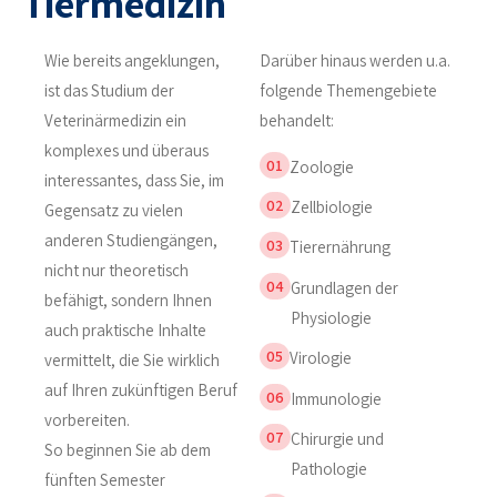
Tiermedizin
Wie bereits angeklungen,
Darüber hinaus werden u.a.
ist das Studium der
folgende Themengebiete
Veterinärmedizin ein
behandelt:
komplexes und überaus
01
Zoologie
interessantes, dass Sie, im
02
Zellbiologie
Gegensatz zu vielen
anderen Studiengängen,
03
Tierernährung
nicht nur theoretisch
04
Grundlagen der
befähigt, sondern Ihnen
Physiologie
auch praktische Inhalte
05
Virologie
vermittelt, die Sie wirklich
auf Ihren zukünftigen Beruf
06
Immunologie
vorbereiten.
07
Chirurgie und
So beginnen Sie ab dem
Pathologie
fünften Semester