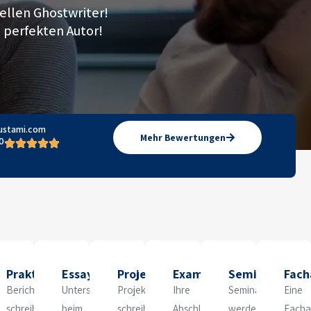
ellen Ghostwriter!
n perfekten Autor!
ustami.com
Mehr Bewertungen
0
beit
Praktikumsbericht
Essay
Projektarbeit
Examensarbeit
Seminararbeit
Fach
Berichte
Unterstützung
Projekte
Ihre
Seminararbeiten
Eine
schreiben
beim
schreiben
Abschlussarbeit
werden
Facha