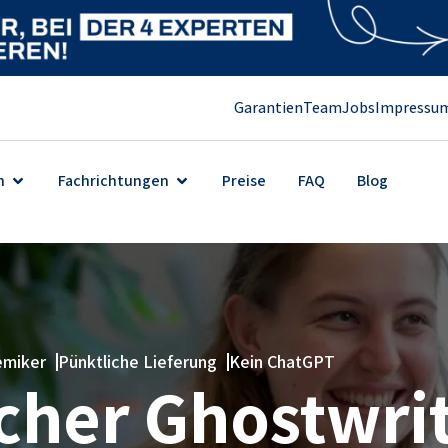
Garantien
Team
Jobs
Impressu
n
Fachrichtungen
Preise
FAQ
Blog
emiker
Pünktliche Lieferung
Kein ChatGPT
her Ghostwrit