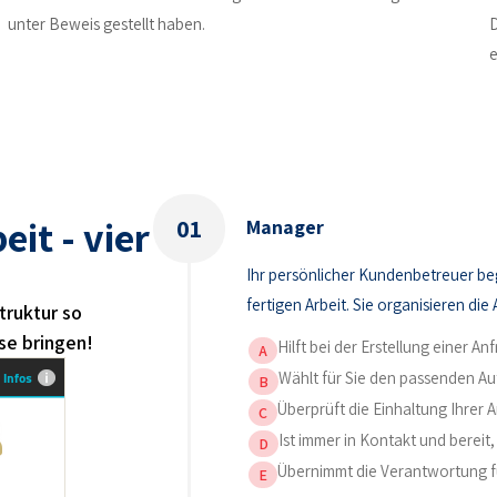
unter Beweis gestellt haben.
D
e
it - vier
01
Manager
Ihr persönlicher Kundenbetreuer beg
fertigen Arbeit. Sie organisieren die
truktur so
se bringen!
Hilft bei der Erstellung einer An
A
Wählt für Sie den passenden Aut
B
Überprüft die Einhaltung Ihrer A
C
Ist immer in Kontakt und bereit
D
Übernimmt die Verantwortung fü
E