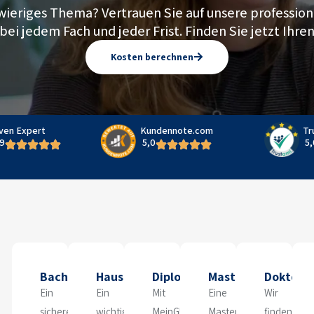
hwieriges Thema? Vertrauen Sie auf unsere profession
bei jedem Fach und jeder Frist. Finden Sie jetzt Ihre
Kosten berechnen
ven Expert
Kundennote.com
Tr
9
5,0
5,
Bachelorarbeit
Hausarbeit
Diplomarbeit
Masterarbeit
Doktorar
Ein
Ein
Mit
Eine
Wir
sicherer
wichtiger
MeinGhostwriter
Masterarbeit
finden