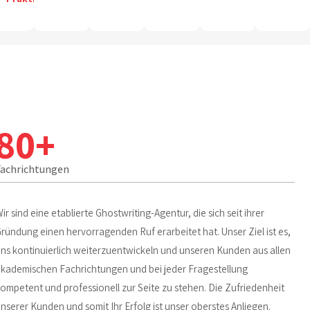
80+
Fachrichtungen
ir sind eine etablierte Ghostwriting-Agentur, die sich seit ihrer
ründung einen hervorragenden Ruf erarbeitet hat. Unser Ziel ist es,
ns kontinuierlich weiterzuentwickeln und unseren Kunden aus allen
kademischen Fachrichtungen und bei jeder Fragestellung
ompetent und professionell zur Seite zu stehen. Die Zufriedenheit
nserer Kunden und somit Ihr Erfolg ist unser oberstes Anliegen.