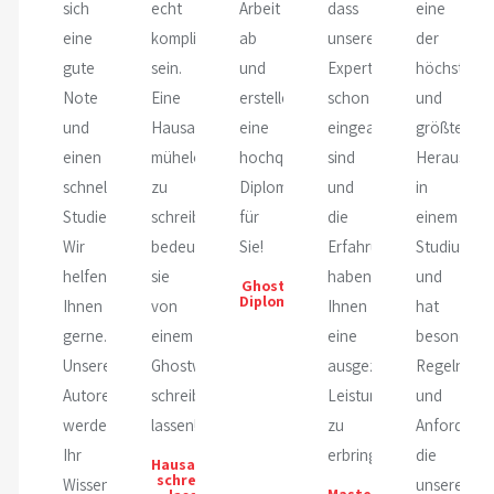
sich
echt
Arbeit
dass
eine
eine
kompliziert
ab
unsere
der
gute
sein.
und
Experten
höchsten
Note
Eine
erstellen
schon
und
und
Hausarbeit
eine
eingearbeitet
größten
einen
mühelos
hochqualitative
sind
Herausfor
schnellen
zu
Diplomarbeit
und
in
Studienabschluss.
schreiben,
für
die
einem
Wir
bedeuten
Sie!
Erfahrung
Studium
helfen
sie
haben,
und
Ghostwriter
Diplomarbeit
Ihnen
von
Ihnen
hat
gerne.
einem
eine
besondere
Unsere
Ghostwriter
ausgezeichnete
Regeln
Autoren
schreiben
Leistung
und
werden
lassen!
zu
Anforderu
Ihr
erbringen.
die
Hausarbeit
schreiben
Wissen
unsere
Masterarbeit