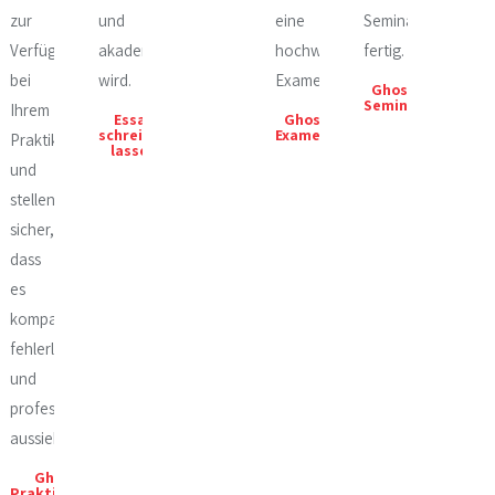
r
zur
und
eine
Seminararbeit
Verfügung
akademisch
hochwertige
fertig.
bei
wird.
Examensarbeit.
Ghostwriter
Seminararbeit
Ihrem
eit
Essay
Ghostwriter
n
schreiben
Examensarbeit
Praktikumsbericht
lassen
und
stellen
sicher,
dass
es
kompakt,
fehlerlos
und
professionell
aussieht.
Ghostwriter
Praktikumsbericht