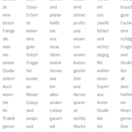
ist
Essay-
und
wird
mit
brauc
eine
Schreiben
planen
schnell,
uns
gute
besondere
ist
heißt
professionell
zweifellos
Fachk
Fähigkeit,
immer
bei
und
fehlerlos
eine
die
eine
uns
wissenschaftlich
und
richti
man
gute
neue
von
rechtzeitig
Frage
n.
bei
Entscheidung.
Ideen
unseren
abgegeben.
und
einem
Fragen
einbringen.
Autoren
Wir
Strukt
Studium
Sie
Genau
geschrieben.
wählen
Bei
erlernt.
kostenlos
wie
Zeit
einen
all
Auch
an.
bei
und
Experten
dem
wenn
Wissenschaftliche
allen
Nerven
aus
helfe
Sie
Essays
anderen
sparen
Ihrem
wir
Ihr
sind
Leistungen
ist
Studienfach,
Ihnen
it
Praktikum
anspruchsvoll
garantieren
wichtig.
der
gerne
genossen
und
wir
Machen
Sie
Eine