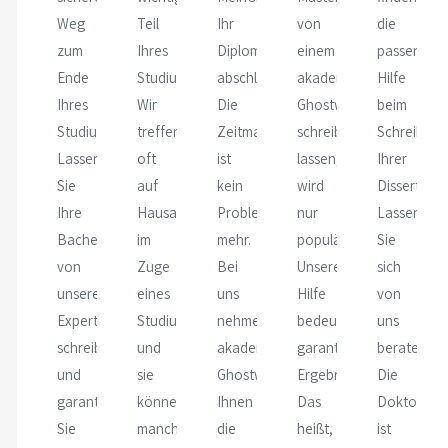
Weg
Teil
Ihr
von
die
zum
Ihres
Diplomstudium
einem
passende
Ende
Studiums.
abschließen.
akademischen
Hilfe
Ihres
Wir
Die
Ghostwriter
beim
Studiums.
treffen
Zeitmangel
schreiben
Schreiben
Lassen
oft
ist
lassen,
Ihrer
Sie
auf
kein
wird
Dissertatio
Ihre
Hausarbeiten
Problem
nur
Lassen
Bachelorarbeit
im
mehr.
populärer.
Sie
von
Zuge
Bei
Unsere
sich
unseren
eines
uns
Hilfe
von
Experten
Studiums
nehmen
bedeutet
uns
schreiben
und
akademische
garantierte
beraten.
und
sie
Ghostwriter
Ergebnisse.
Die
garantieren
können
Ihnen
Das
Doktorarbe
Sie
manchmal
die
heißt,
ist