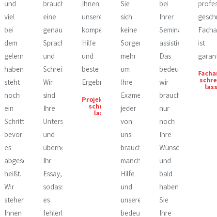
und
brauchen
Ihnen
Sie
bei
profes
viel
eine
unsere
sich
Ihrer
gesch
bei
genaue
kompetente
keine
Seminararbeit
Facha
dem
Sprache
Hilfe
Sorgen
assistiert.
ist
gelernt
und
und
mehr
Das
garant
derung
haben,
Schreibstil.
beste
um
bedeutet,
Facha
schre
steht
Wir
Ergebnisse.
Ihre
wir
las
noch
sind
Examensarbeit,
brauchen
Projektarbeit
schreiben
ein
Ihre
jeder
nur
lassen
Schritt,
Unterstützung
von
noch
bevor
und
uns
Ihre
es
übernehmen
braucht
Wünsche
abgeschlossen
Ihr
manchmal
und
heißt.
Essay,
Hilfe
bald
ngen,
Wir
sodass
und
haben
stehen
es
unsere
Sie
Ihnen
fehlerlos
bedeutet
Ihre